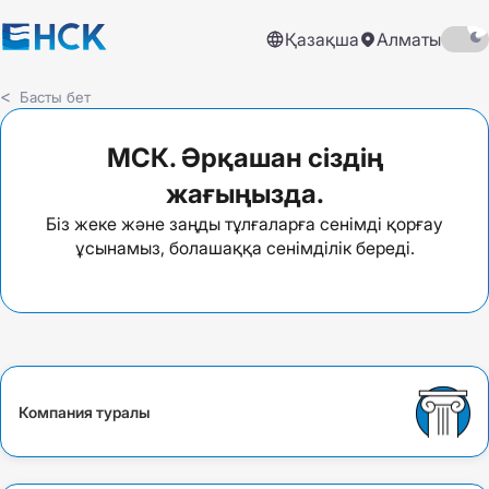
Қазақша
Алматы
Басты бет
МСК. Әрқашан сіздің
жағыңызда.
Біз жеке және заңды тұлғаларға сенімді қорғау
ұсынамыз, болашаққа сенімділік береді.
Компания туралы