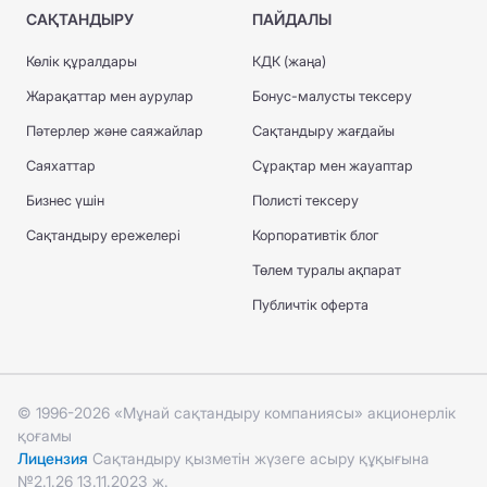
САҚТАНДЫРУ
ПАЙДАЛЫ
Көлік құралдары
КДК (жаңа)
Жарақаттар мен аурулар
Бонус-малусты тексеру
Пәтерлер және саяжайлар
Сақтандыру жағдайы
Саяхаттар
Сұрақтар мен жауаптар
Бизнес үшін
Полисті тексеру
Сақтандыру ережелері
Корпоративтік блог
Төлем туралы ақпарат
Публичтік оферта
© 1996-2026 «Мұнай сақтандыру компаниясы» акционерлік
қоғамы
Лицензия
Сақтандыру қызметін жүзеге асыру құқығына
№2.1.26 13.11.2023 ж.