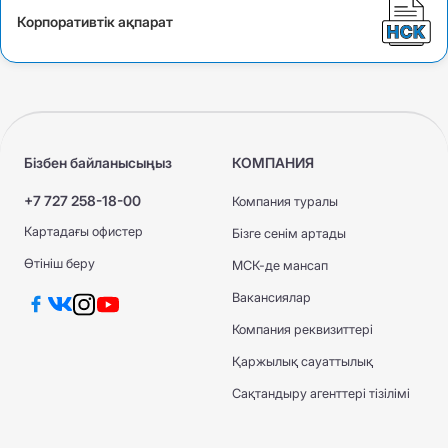
Корпоративтік ақпарат
Бізбен байланысыңыз
КОМПАНИЯ
+7 727 258-18-00
Компания туралы
Картадағы офистер
Бізге сенім артады
Өтініш беру
МСК-де мансап
Вакансиялар
Компания реквизиттері
Қаржылық сауаттылық
Сақтандыру агенттері тізілімі