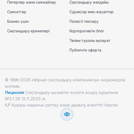
Пәтерлер және саяжайлар
Сақтандыру жағдайы
Саяхаттар
Сұрақтар мен жауаптар
Бизнес үшін
Полисті тексеру
Сақтандыру ережелері
Корпоративтік блог
Төлем туралы ақпарат
Публичтік оферта
© 1996-2026 «Мұнай сақтандыру компаниясы» акционерлік
қоғамы
Лицензия
Сақтандыру қызметін жүзеге асыру құқығына
№2.1.26 13.11.2023 ж.
ҚР Қаржы нарығын реттеу және дамыту агенттігі берген