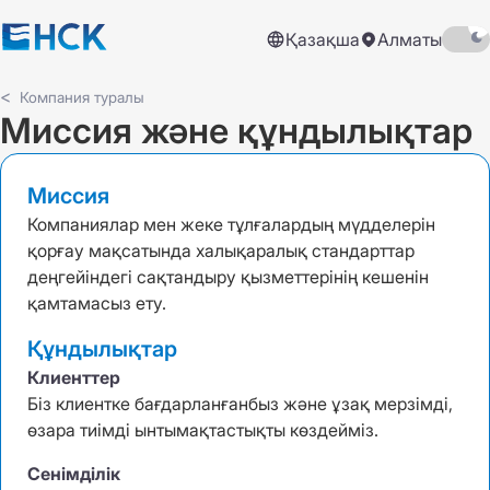
Қазақша
Алматы
Компания туралы
Миссия және құндылықтар
Миссия
Компаниялар мен жеке тұлғалардың мүдделерін
қорғау мақсатында халықаралық стандарттар
деңгейіндегі сақтандыру қызметтерінің кешенін
қамтамасыз ету.
Құндылықтар
Клиенттер
Біз клиентке бағдарланғанбыз және ұзақ мерзімді,
өзара тиімді ынтымақтастықты көздейміз.
Сенімділік