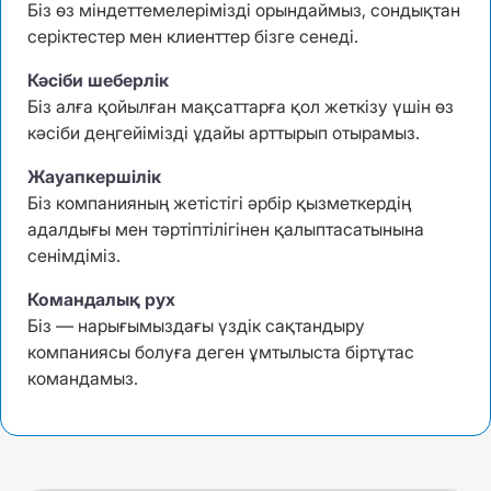
Біз өз міндеттемелерімізді орындаймыз, сондықтан
серіктестер мен клиенттер бізге сенеді.
Кәсіби шеберлік
Біз алға қойылған мақсаттарға қол жеткізу үшін өз
кәсіби деңгейімізді ұдайы арттырып отырамыз.
Жауапкершілік
Біз компанияның жетістігі әрбір қызметкердің
адалдығы мен тәртіптілігінен қалыптасатынына
сенімдіміз.
Командалық рух
Біз — нарығымыздағы үздік сақтандыру
компаниясы болуға деген ұмтылыста біртұтас
командамыз.