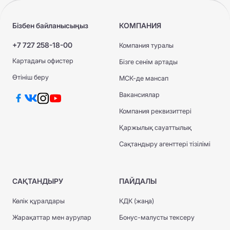
Бізбен байланысыңыз
КОМПАНИЯ
+7 727 258-18-00
Компания туралы
Картадағы офистер
Бізге сенім артады
Өтініш беру
МСК-де мансап
Вакансиялар
Компания реквизиттері
Қаржылық сауаттылық
Сақтандыру агенттері тізілімі
САҚТАНДЫРУ
ПАЙДАЛЫ
Көлік құралдары
КДК (жаңа)
Жарақаттар мен аурулар
Бонус-малусты тексеру