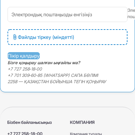
Эле
пош
Файлды тіркеу (міндетті)
Пікір қалдыру
Бізге қоңырау шалған ыңғайлы ма?
+7 727 258‑18‑00
+7 701 309‑60‑85 (WHATSAPP) САПА БӨЛІМІ
2258 — ҚАЗАҚСТАН БОЙЫНША ТЕГІН ҚОҢЫРАУ
Бізбен байланысыңыз
КОМПАНИЯ
+7 727 258-18-00
Компания туралы