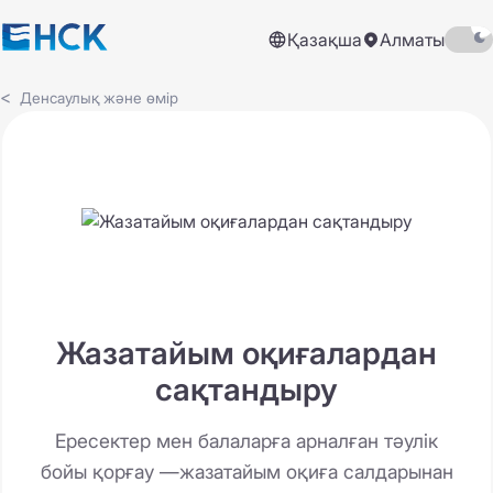
Қазақша
Алматы
Денсаулық және өмір
Жазатайым оқиғалардан
сақтандыру
Ересектер мен балаларға арналған тәулік
бойы қорғау —жазатайым оқиға салдарынан