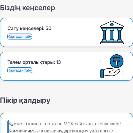
Біздің кеңселер
Сату кеңселері:
50
Картадан табу
Төлем орталықтары:
13
Картадан табу
Пікір қалдыру
Құрметті клиенттер және МСК сайтының келушілері!
Компаниямызға назар аударғаныңыз үшін алғыс