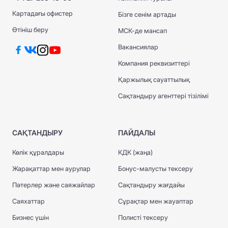
Картадағы офистер
Бізге сенім артады
Өтініш беру
МСК-де мансап
Вакансиялар
Компания реквизиттері
Қаржылық сауаттылық
Сақтандыру агенттері тізілімі
САҚТАНДЫРУ
ПАЙДАЛЫ
Көлік құралдары
КДК (жаңа)
Жарақаттар мен аурулар
Бонус-малусты тексеру
Пәтерлер және саяжайлар
Сақтандыру жағдайы
Саяхаттар
Сұрақтар мен жауаптар
Бизнес үшін
Полисті тексеру