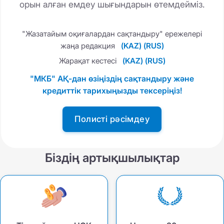
орын алған емдеу шығындарын өтемдейміз.
"Жазатайым оқиғалардан сақтандыру" ережелері
жаңа редакция
(KAZ)
(RUS)
Жарақат кестесі
(KAZ)
(RUS)
"МКБ" АҚ-дан өзіңіздің сақтандыру және
кредиттік тарихыңызды тексеріңіз!
Полисті рәсімдеу
Біздің артықшылықтар