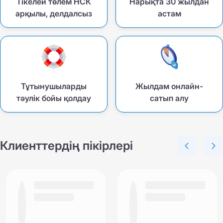
Тікелей төлем НСК
Нарықта 30 жылдан
арқылы, делдалсыз
астам
Тұтынушыларды
Жылдам онлайн-
тәулік бойы қолдау
сатып алу
Клиенттердің пікірлері