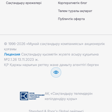
Сақтандыру ережелері
Корпоративтік блог
Төлем туралы ақпарат
Публичтік оферта
© 1996-2026 «Мұнай сақтандыру компаниясы» акционерлік
қоғамы
Лицензия
Сақтандыру қызметін жүзеге асыру құқығына
№2.1.26 13.11.2023 ж.
ҚР Қаржы нарығын реттеу және дамыту агенттігі берген
АҚ «Сақтандыру төлемдерін
кепілдендіру қоры»
Standard & Poor's Global рейтингі