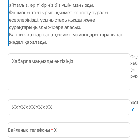
айтамыз, әр пікіріңіз біз үшін маңызды.
Форманы толтырып, қызмет көрсету туралы
әсерлеріңізді, ұсыныстарыңызды және
сұрақтарыңызды жібере аласыз.
Барлық хаттар сапа қызметі мамандары тарапынан
жедел қаралады.
Сіз
хаб
(сі
рұқ
ЖС
?
+7
Байланыс телефоны