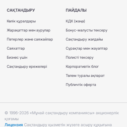
САҚТАНДЫРУ
ПАЙДАЛЫ
Көлік құралдары
КДК (жаңа)
Жарақаттар мен аурулар
Бонус-малусты тексеру
Пәтерлер және саяжайлар
Сақтандыру жағдайы
Саяхаттар
Сұрақтар мен жауаптар
Бизнес үшін
Полисті тексеру
Сақтандыру ережелері
Корпоративтік блог
Төлем туралы ақпарат
Публичтік оферта
© 1996-2026 «Мұнай сақтандыру компаниясы» акционерлік
қоғамы
Лицензия
Сақтандыру қызметін жүзеге асыру құқығына