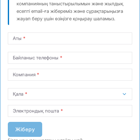
компанияның таныстырылымын және жылдық
есепті email-ға жібереміз және сұрақтарыңызға
жауап беру үшін өзіңізге қоңырау шаламыз.
Аты
Байланыс телефоны
Компания
Қала
Электрондық пошта
Жіберу