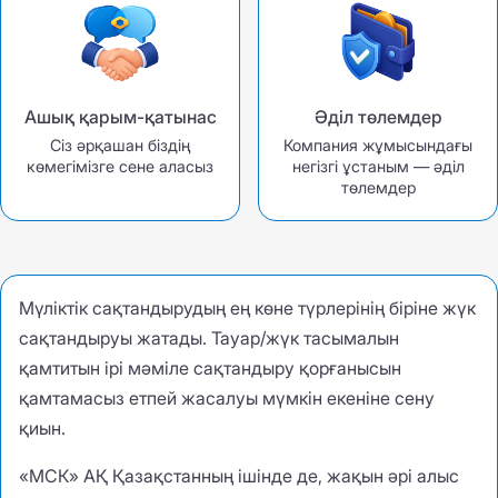
Ашық қарым-қатынас
Әділ төлемдер
Сіз әрқашан біздің
Компания жұмысындағы
көмегімізге сене аласыз
негізгі ұстаным — әділ
төлемдер
Мүліктік сақтандырудың ең көне түрлерінің біріне жүк
сақтандыруы жатады. Тауар/жүк тасымалын
қамтитын ірі мәміле сақтандыру қорғанысын
қамтамасыз етпей жасалуы мүмкін екеніне сену
қиын.
«МСК» АҚ Қазақстанның ішінде де, жақын әрі алыс