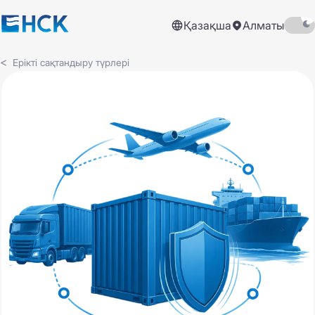
Қазақша
Алматы
Ерікті сақтандыру түрлері