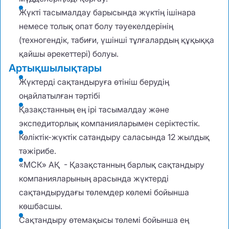
Жүкті тасымалдау барысында жүктің ішінара
немесе толық опат болу тәуекелдерінің
(техногендік, табиғи, үшінші тұлғалардың құқыққа
қайшы әрекеттері) болуы.
Артықшылықтары
Жүктерді сақтандыруға өтініш берудің
оңайлатылған тәртібі
Қазақстанның ең ірі тасымалдау және
экспедиторлық компанияларымен серіктестік.
Көліктік-жүктік сатандыру саласында 12 жылдық
тәжірибе.
«МСК» АҚ - Қазақстанның барлық сақтандыру
компанияларының арасында жүктерді
сақтандырудағы төлемдер көлемі бойынша
көшбасшы.
Сақтандыру өтемақысы төлемі бойынша ең