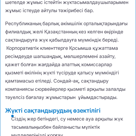
шетелде жұмыс істейтін жүктасымалдаушыларымен
жұмыс істеуде айтулы тәжірибесі бар.
Республиканың барлық әкімшілік орталықтарындағы
филиалдық желі Қазақстанның кез келген өңірінде
сақтандыруға жүк қабылдауға мүмкіндік береді.
Корпоративтік клиенттерге Қосымша құжаттама
ресімдеуде шапшаңдық, мөлшерлемені азайту,
қажет болған жағдайда апаттық комиссарлар
қызметі өкілінің жүкті түсіруде қатысу мүмкіндігі
қамтамасыз етіледі. Сондай-ақ, сақтандыру
компаниясы сюрвейерлер қызметі арқылы залалды
тәуелсіз бағалау жұмыстарын ұйымдастырады.
Жүкті сақтандырудың өзектілігі
Сіздің жер бетіндегі, су немесе ауа арқылы жүк
тасымалыңызбен байланысты мүліктік
мүдделеріңізді қорғау.