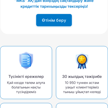
"МКБ" АҚ-дан өзіңіздің сақтандыру және
кредиттік тарихыңызды тексеріңіз!
Өтінім беру
Түсінікті ережелер
30 жылдық тәжірибе
Қай кезде төлем алуға
10 950 түннен астам
болатынын нақты
уақыт клиенттеріміз
түсіндіреміз
тыныш ұйықтап келеді