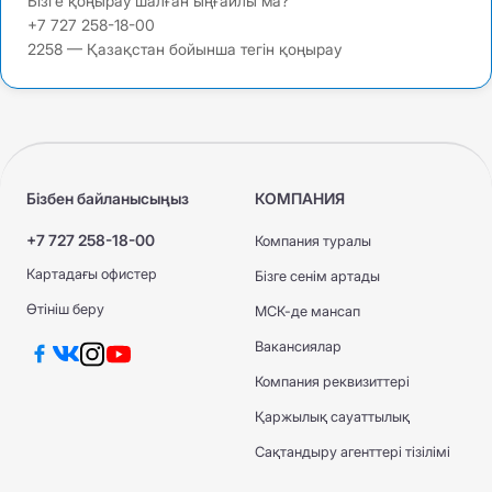
Бізге қоңырау шалған ыңғайлы ма?
+7 727 258-18-00
2258 — Қазақстан бойынша тегін қоңырау
Бізбен байланысыңыз
КОМПАНИЯ
+7 727 258-18-00
Компания туралы
Картадағы офистер
Бізге сенім артады
Өтініш беру
МСК-де мансап
Вакансиялар
Компания реквизиттері
Қаржылық сауаттылық
Сақтандыру агенттері тізілімі