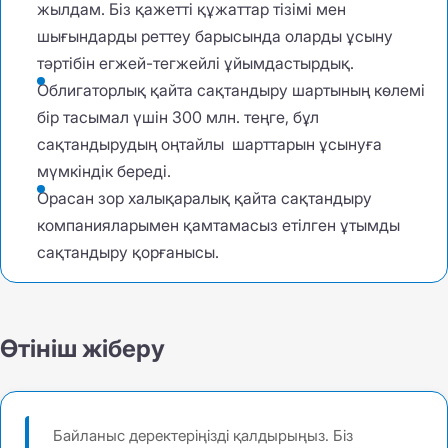
жылдам. Біз қажетті құжаттар тізімі мен
шығындарды реттеу барысында оларды ұсыну
тәртібін егжей-тегжейлі ұйымдастырдық.
Облигаторлық қайта сақтандыру шартының көлемі
бір тасымал үшін 300 млн. теңге, бұл
сақтандырудың оңтайлы шарттарын ұсынуға
мүмкіндік береді.
Орасан зор халықаралық қайта сақтандыру
компанияларымен қамтамасыз етілген ұтымды
сақтандыру қорғанысы.
Өтініш жіберу
Байланыс деректеріңізді қалдырыңыз. Біз