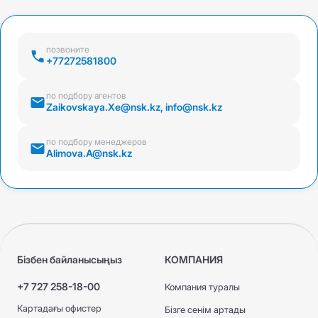
позвоните
+77272581800
по подбору агентов
Zaikovskaya.Xe@nsk.kz, info@nsk.kz
по подбору менеджеров
Alimova.A@nsk.kz
Бізбен байланысыңыз
КОМПАНИЯ
+7 727 258-18-00
Компания туралы
Картадағы офистер
Бізге сенім артады