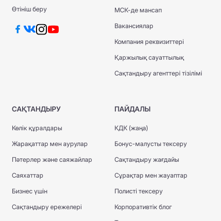
Өтініш беру
МСК-де мансап
Вакансиялар
Компания реквизиттері
Қаржылық сауаттылық
Сақтандыру агенттері тізілімі
САҚТАНДЫРУ
ПАЙДАЛЫ
Көлік құралдары
КДК (жаңа)
Жарақаттар мен аурулар
Бонус-малусты тексеру
Пәтерлер және саяжайлар
Сақтандыру жағдайы
Саяхаттар
Сұрақтар мен жауаптар
Бизнес үшін
Полисті тексеру
Сақтандыру ережелері
Корпоративтік блог