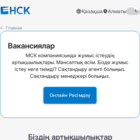
Қазақша
Алматы
Главная
Вакансиялар
МСК компаниясында жұмыс істеудің
артықшылықтары. Мансаптық өсім. Бізде жұмыс
істеу неге тиімді? Сақтандыру агенті болыңыз.
Сақтандыру менеджері болыңыз.
Онлайн Рәсімдеу
Біздің артықшылықтар