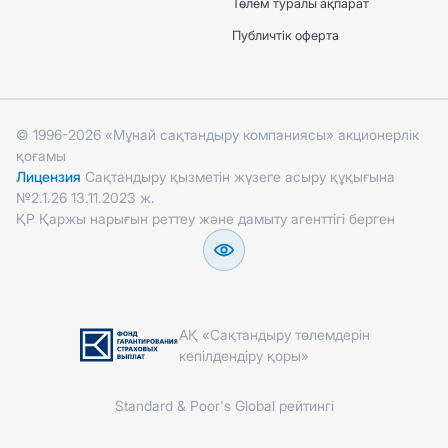
Төлем туралы ақпарат
Публичтік оферта
© 1996-2026 «Мұнай сақтандыру компаниясы» акционерлік
қоғамы
Лицензия
Сақтандыру қызметін жүзеге асыру құқығына
№2.1.26 13.11.2023 ж.
ҚР Қаржы нарығын реттеу және дамыту агенттігі берген
АҚ «Сақтандыру төлемдерін
кепілдендіру қоры»
Standard & Poor's Global рейтингі