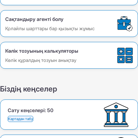
Сақтандыру агенті болу
Қолайлы шарттары бар қызықты жұмыс
Көлік тозуының калькуляторы
Көлік құралдың тозуын анықтау
Біздің кеңселер
Сату кеңселері:
50
Картадан табу