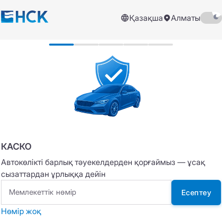
Қазақша
Алматы
КАСКО
Автокөлікті барлық тәуекелдерден қорғаймыз — ұсақ
сызаттардан ұрлыққа дейін
Мемлекеттік нөмір
Есептеу
Нөмір жоқ