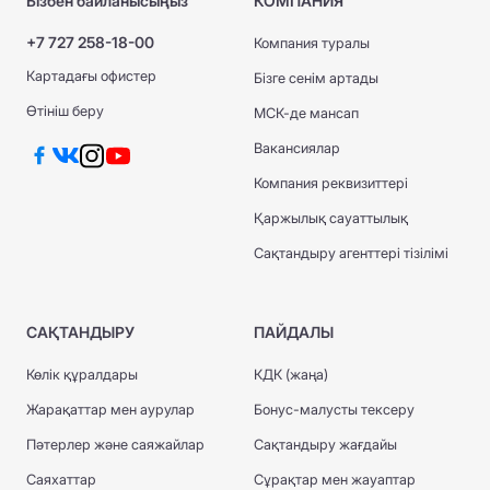
Бізбен байланысыңыз
КОМПАНИЯ
+7 727 258-18-00
Компания туралы
Картадағы офистер
Бізге сенім артады
Өтініш беру
МСК-де мансап
Вакансиялар
Компания реквизиттері
Қаржылық сауаттылық
Сақтандыру агенттері тізілімі
САҚТАНДЫРУ
ПАЙДАЛЫ
Көлік құралдары
КДК (жаңа)
Жарақаттар мен аурулар
Бонус-малусты тексеру
Пәтерлер және саяжайлар
Сақтандыру жағдайы
Саяхаттар
Сұрақтар мен жауаптар