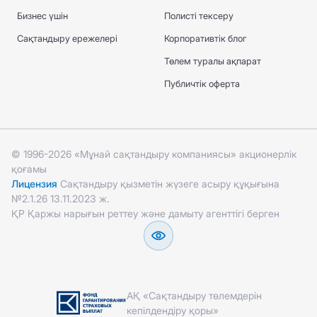
Бизнес үшін
Полисті тексеру
Сақтандыру ережелері
Корпоративтік блог
Төлем туралы ақпарат
Публичтік оферта
© 1996-2026 «Мұнай сақтандыру компаниясы» акционерлік
қоғамы
Лицензия
Сақтандыру қызметін жүзеге асыру құқығына
№2.1.26 13.11.2023 ж.
ҚР Қаржы нарығын реттеу және дамыту агенттігі берген
АҚ «Сақтандыру төлемдерін
кепілдендіру қоры»