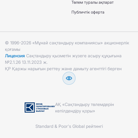
Төлем туралы ақпарат
Публичтік оферта
© 1996-2026 «Мұнай сақтандыру компаниясы» акционерлік
қоғамы
Лицензия
Сақтандыру қызметін жүзеге асыру құқығына
№2.1.26 13.11.2023 ж.
ҚР Қаржы нарығын реттеу және дамыту агенттігі берген
АҚ «Сақтандыру төлемдерін
кепілдендіру қоры»
Standard & Poor's Global рейтингі