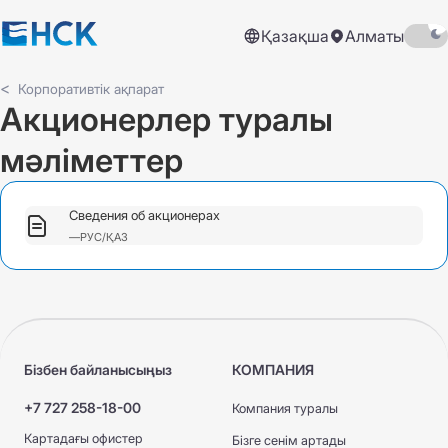
Қазақша
Алматы
Корпоративтік ақпарат
Акционерлер туралы
мәліметтер
Сведения об акционерах
—
РУС/ҚАЗ
Бізбен байланысыңыз
КОМПАНИЯ
+7 727 258-18-00
Компания туралы
Картадағы офистер
Бізге сенім артады