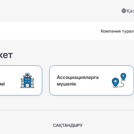
Қа
Компания тура
кет
Ассоциацияларға
мі
мүшелік
Сервистер және көмек
Сақтандыру жағдайы
Сұрақтар мен жауаптар
САҚТАНДЫРУ