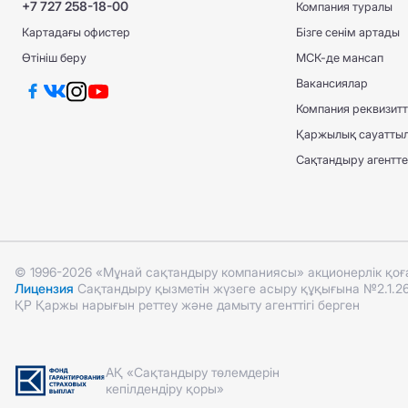
КҚИ АҚЖ ЕС
+7 727 258-18-00
Компания туралы
КҚИ АҚЖ ЕС
Картадағы офистер
Бізге сенім артады
ТЖА АҚЖ МС
КАСКО +
Өтініш беру
МСК-де мансап
КАСКО +
КАСКО Optimum
Вакансиялар
КАСКО Optimum
ТЖА АҚЖ МС
Компания реквизитт
Қаржылық сауатты
Сақтандыру агенттері
© 1996-2026 «Мұнай сақтандыру компаниясы» акционерлік қо
Лицензия
Сақтандыру қызметін жүзеге асыру құқығына №2.1.26 
ҚР Қаржы нарығын реттеу және дамыту агенттігі берген
АҚ «Сақтандыру төлемдерін
кепілдендіру қоры»