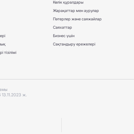
Көлік құралдары
Жарақаттар мен аурулар
Пәтерлер және саяжайлар
Саяхаттар
ері
Бизнес үшін
лық
Сақтандыру ережелері
 тізілімі
ғамы
13.11.2023 ж.