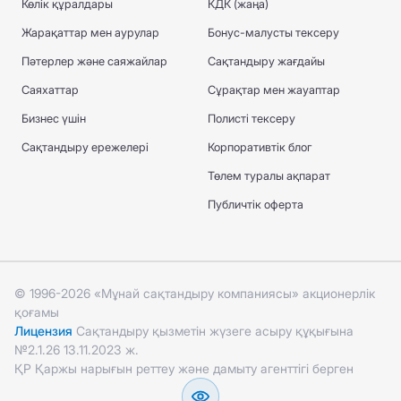
Көлік құралдары
КДК (жаңа)
Жарақаттар мен аурулар
Бонус-малусты тексеру
Пәтерлер және саяжайлар
Сақтандыру жағдайы
Саяхаттар
Сұрақтар мен жауаптар
Бизнес үшін
Полисті тексеру
Сақтандыру ережелері
Корпоративтік блог
Төлем туралы ақпарат
Публичтік оферта
© 1996-2026 «Мұнай сақтандыру компаниясы» акционерлік
қоғамы
Лицензия
Сақтандыру қызметін жүзеге асыру құқығына
№2.1.26 13.11.2023 ж.
ҚР Қаржы нарығын реттеу және дамыту агенттігі берген