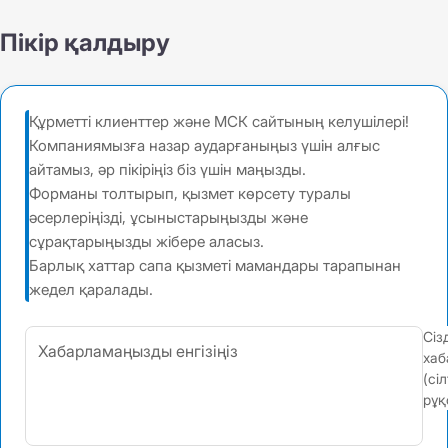
Пікір қалдыру
Құрметті клиенттер және МСК сайтының келушілері!
Компаниямызға назар аударғаныңыз үшін алғыс
айтамыз, әр пікіріңіз біз үшін маңызды.
Форманы толтырып, қызмет көрсету туралы
әсерлеріңізді, ұсыныстарыңызды және
сұрақтарыңызды жібере аласыз.
Барлық хаттар сапа қызметі мамандары тарапынан
жедел қаралады.
Сіз
хаб
(сі
рұқ