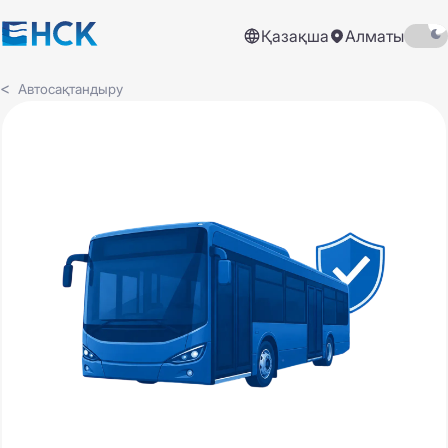
Қазақша
Алматы
Автосақтандыру