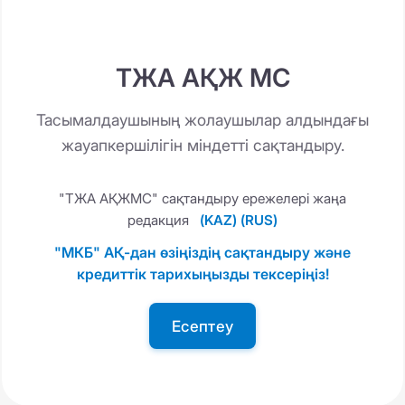
ТЖА АҚЖ МС
Тасымалдаушының жолаушылар алдындағы
жауапкершілігін міндетті сақтандыру.
"ТЖА АҚЖМС" сақтандыру ережелері жаңа
редакция
(KAZ)
(RUS)
"МКБ" АҚ-дан өзіңіздің сақтандыру және
кредиттік тарихыңызды тексеріңіз!
Есептеу