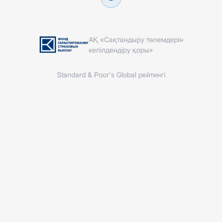
АҚ «Сақтандыру төлемдерін
кепілдендіру қоры»
Standard & Poor's Global рейтингі