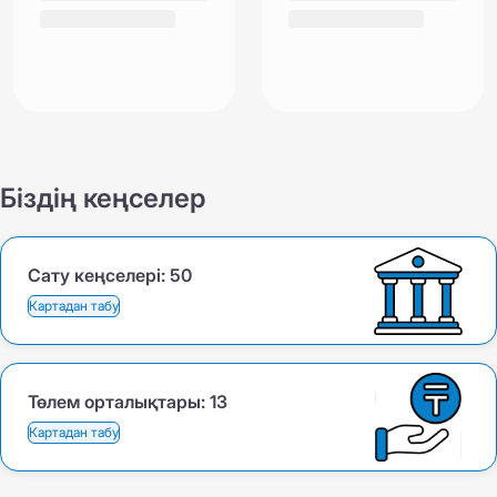
Біздің кеңселер
Сату кеңселері:
50
Картадан табу
Төлем орталықтары:
13
Картадан табу