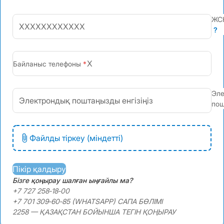
ЖС
?
+7
Байланыс телефоны
Эле
пош
Файлды тіркеу (міндетті)
Пікір қалдыру
Бізге қоңырау шалған ыңғайлы ма?
+7 727 258‑18‑00
+7 701 309‑60‑85 (WHATSAPP) САПА БӨЛІМІ
2258 — ҚАЗАҚСТАН БОЙЫНША ТЕГІН ҚОҢЫРАУ