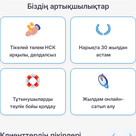
Біздің артықшылықтар
Тікелей төлем НСК
Нарықта 30 жылдан
арқылы, делдалсыз
астам
Тұтынушыларды
Жылдам онлайн-
тәулік бойы қолдау
сатып алу
Клиенттердің пікірлері