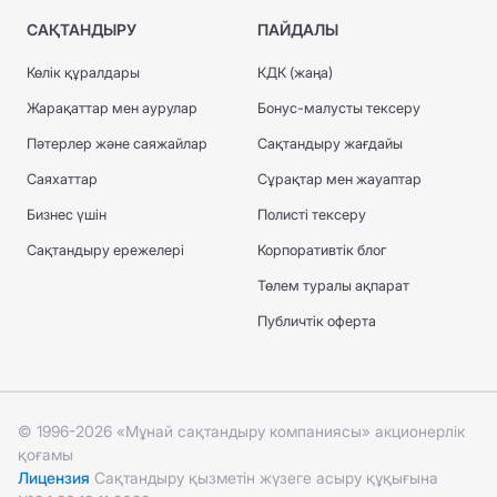
САҚТАНДЫРУ
ПАЙДАЛЫ
Көлік құралдары
КДК (жаңа)
Жарақаттар мен аурулар
Бонус-малусты тексеру
Пәтерлер және саяжайлар
Сақтандыру жағдайы
Саяхаттар
Сұрақтар мен жауаптар
Бизнес үшін
Полисті тексеру
Сақтандыру ережелері
Корпоративтік блог
Төлем туралы ақпарат
Публичтік оферта
© 1996-2026 «Мұнай сақтандыру компаниясы» акционерлік
қоғамы
Лицензия
Сақтандыру қызметін жүзеге асыру құқығына