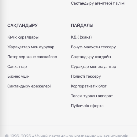
Сақтандыру агенттері тізілімі
САҚТАНДЫРУ
ПАЙДАЛЫ
Көлік құралдары
КДК (жаңа)
Жарақаттар мен аурулар
Бонус-малусты тексеру
Пәтерлер және саяжайлар
Сақтандыру жағдайы
Саяхаттар
Сұрақтар мен жауаптар
Бизнес үшін
Полисті тексеру
Сақтандыру ережелері
Корпоративтік блог
Төлем туралы ақпарат
Публичтік оферта
© 1996-2026 «Мұнай сақтандыру компаниясы» акционерлік