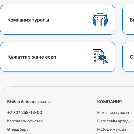
КҚИ АҚЖ ЕС
КҚИ АҚЖ ЕС
ТЖА АҚЖ МС
КАСКО +
Компания туралы
Б
КАСКО +
КАСКО Optimum
КАСКО Optimum
ТЖА АҚЖ МС
Құжаттар және есеп
С
Бізбен байланысыңыз
КОМПАНИЯ
+7 727 258-18-00
Компания туралы
Картадағы офистер
Бізге сенім артады
Өтініш беру
МСК-де мансап