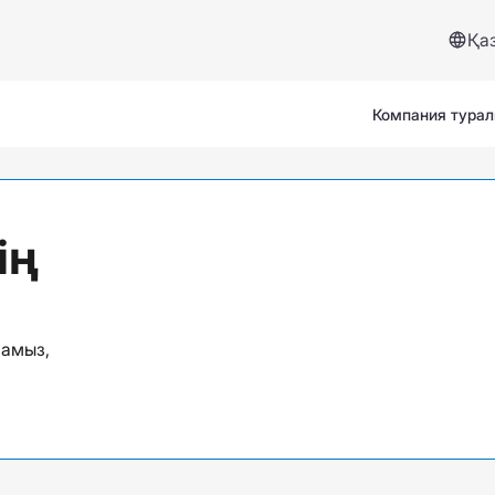
Қа
Компания тура
ің
Сервистер және көмек
намыз,
Сақтандыру жағдайы
Сұрақтар мен жауаптар