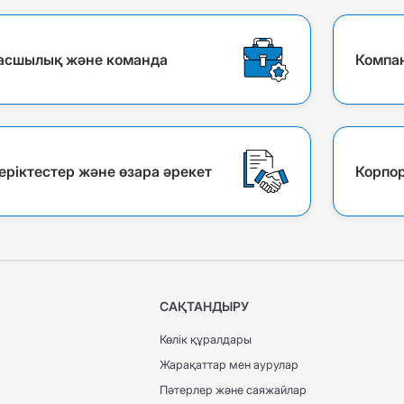
асшылық және команда
Компан
еріктестер және өзара әрекет
Корпор
САҚТАНДЫРУ
Көлік құралдары
Жарақаттар мен аурулар
Пәтерлер және саяжайлар