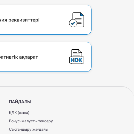
ия реквизиттері
ативтік ақпарат
ПАЙДАЛЫ
КДК (жаңа)
Бонус-малусты тексеру
Сақтандыру жағдайы