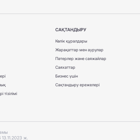
САҚТАНДЫРУ
Көлік құралдары
Жарақаттар мен аурулар
Пәтерлер және саяжайлар
Саяхаттар
ері
Бизнес үшін
лық
Сақтандыру ережелері
 тізілімі
ғамы
13.11.2023 ж.