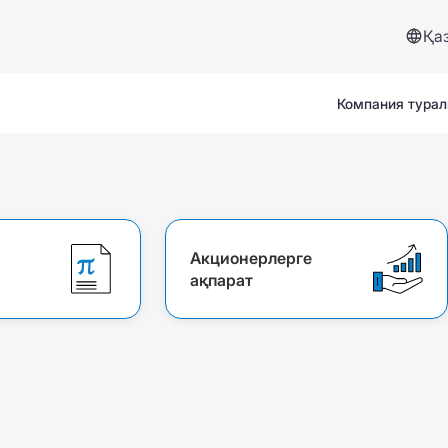
Қа
Компания тура
Акционерлерге
ақпарат
Сервистер және көмек
Сақтандыру жағдайы
Сұрақтар мен жауаптар