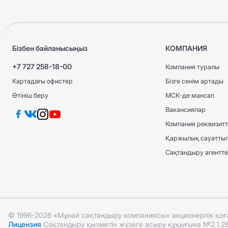
КҚИ АҚЖ ЕС
КҚИ АҚЖ ЕС
ТЖА АҚЖ МС
КАСКО +
КАСКО +
КАСКО Optimum
Бізбен байланысыңыз
КОМПАНИЯ
КАСКО Optimum
ТЖА АҚЖ МС
+7 727 258-18-00
Компания туралы
Картадағы офистер
Бізге сенім артады
Өтініш беру
МСК-де мансап
Вакансиялар
Компания реквизитт
Қаржылық сауатты
Сақтандыру агенттері
© 1996-2026 «Мұнай сақтандыру компаниясы» акционерлік қо
Лицензия
Сақтандыру қызметін жүзеге асыру құқығына №2.1.26 