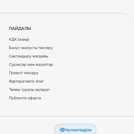
ПАЙДАЛЫ
КДК (жаңа)
Бонус-малусты тексеру
Сақтандыру жағдайы
Сұрақтар мен жауаптар
Полисті тексеру
Корпоративтік блог
Төлем туралы ақпарат
Публичтік оферта
Қолжетімділік