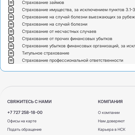
ДС ГПО ВАТ
Страхование займов
ДС ГПО ВАТ
Страхование имущества, за исключением пунктов 3.1-3
ОС ГПО ППП
КАСКО +
Страхование на случай болезни выезжающих за рубеж
КАСКО +
Страхование на случай болезни
КАСКО Optimum
Страхование от несчастных случаев
КАСКО Optimum
ОС ГПО ППП
Страхование от прочих финансовых убытков
Страхование убытков финансовых организаций, за искл
Титульное страхование
Страхование профессиональной ответственности
СВЯЖИТЕСЬ С НАМИ
КОМПАНИЯ
+7 727 258-18-00
О компании
Офисы на карте
Нам доверяют
Подать обращение
Карьера в НСК