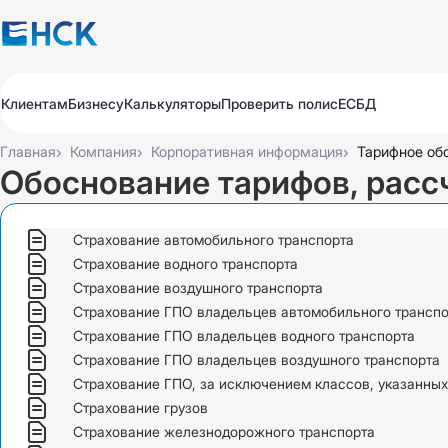
Клиентам
Бизнесу
Калькуляторы
Проверить полис
ЕСБД
Полисы
Полисы
Авто
Авто
›
›
›
Главная
Компания
Корпоративная информация
Тарифное об
Путешествие
Путешествие
Обоснование тарифов, рас
Медицина
Медицина
Имущество
Имущество
Все продукты
Обязательное для бизнеса
Страхование автомобильного транспорта
Продлить
Оплатить
Проверить
Добровольное для бизнеса
Страхование водного транспорта
Все продукты
Страхование воздушного транспорта
Автострахование
Продлить
Оплатить
Проверить
Страхование ГПО владельцев автомобильного трансп
Страхование ГПО владельцев водного транспорта
Автострахование
КАСКО Экспресс
Страхование ГПО владельцев воздушного транспорта
Страхование ГПО, за исключением классов, указанных 
КАСКО
КАСКО
Страхование грузов
ОС ГПО ВТС
Страхование железнодорожного транспорта
ОС ГПО ВТС