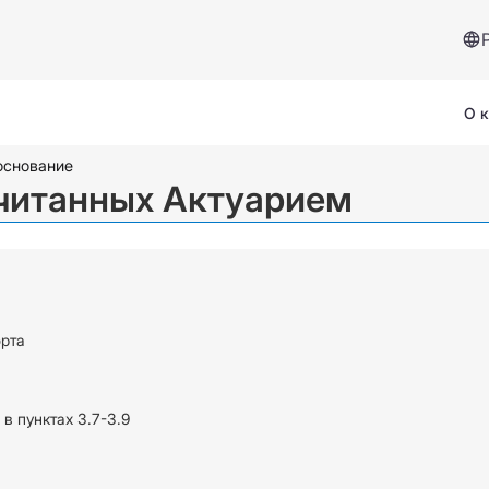
О 
основание
считанных Актуарием
Сервисы и помощь
орта
Страховой случай
в пунктах 3.7-3.9
Вопросы и ответы