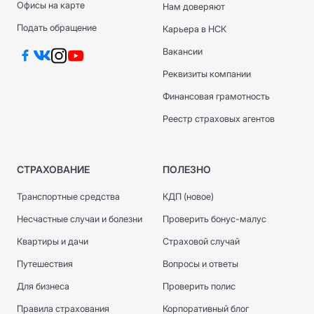
Офисы на карте
Рассрочка платежа
Нам доверяют
Оплата страховых взносов
Все платежи обрабатываются в режиме
Подача заявлений
Подать обращение
Карьера в НСК
реального времени.
Отслеживание статуса выплат
Вакансии
Получение справок и документов
Реквизиты компании
Финансовая грамотность
Реестр страховых агентов
СТРАХОВАНИЕ
ПОЛЕЗНО
Транспортные средства
КДП (новое)
Несчастные случаи и болезни
Проверить бонус-малус
Квартиры и дачи
Страховой случай
Путешествия
Вопросы и ответы
Для бизнеса
Проверить полис
Правила страхования
Корпоративный блог