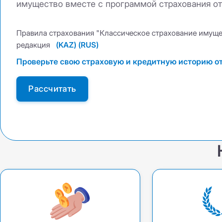
имущество вместе с программой страхования от
ДС ГПО ВАТ
ДС ГПО ВАТ
ОС ГПО ППП
КАСКО +
Правила страхования "Классическое страхование имуще
КАСКО +
КАСКО Optimum
редакция
(KAZ)
(RUS)
КАСКО Optimum
ОС ГПО ППП
Проверьте свою страховую и кредитную историю от
Рассчитать