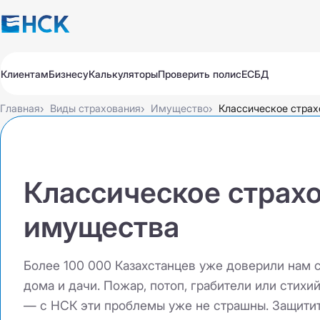
Клиентам
Бизнесу
Калькуляторы
Проверить полис
ЕСБД
Полисы
Полисы
Авто
Авто
›
›
›
Главная
Виды страхования
Имущество
Классическое стра
Путешествие
Путешествие
Медицина
Медицина
Имущество
Имущество
Все продукты
Обязательное для бизнеса
Классическое страх
Продлить
Оплатить
Проверить
Добровольное для бизнеса
Все продукты
имущества
Автострахование
Продлить
Оплатить
Проверить
Автострахование
КАСКО Экспресс
Более 100 000 Казахстанцев уже доверили нам с
КАСКО
дома и дачи. Пожар, потоп, грабители или стихи
КАСКО
ОС ГПО ВТС
— с НСК эти проблемы уже не страшны. Защити
ОС ГПО ВТС