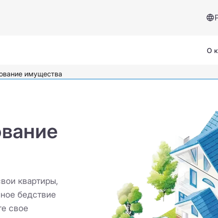
О 
хование имущества
ование
Сервисы и помощь
Страховой случай
вои квартиры,
Вопросы и ответы
йное бедствие
те свое