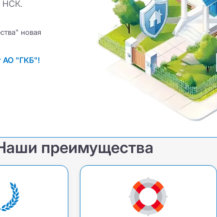
 НСК.
ства" новая
 АО "ГКБ"!
Наши преимущества