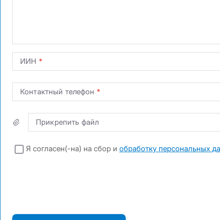
ДС ГПО ВАТ
ДС ГПО ВАТ
ОС ГПО ППП
КАСКО +
КАСКО +
КАСКО Optimum
КАСКО Optimum
ОС ГПО ППП
ИИН
Контактный телефон
Прикрепить файл
Я согласен(-на) на сбор и
обработку персональных д