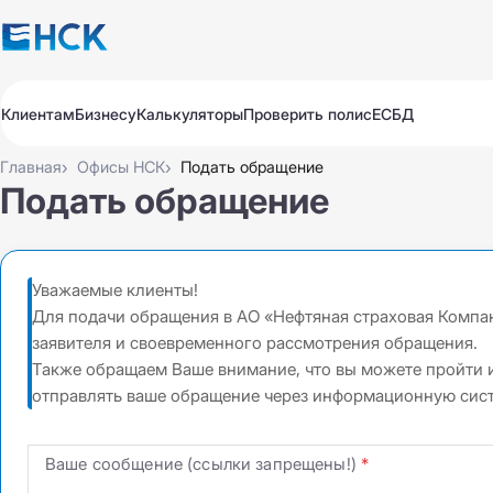
Клиентам
Бизнесу
Калькуляторы
Проверить полис
ЕСБД
Полисы
Полисы
Авто
Авто
›
›
Главная
Офисы НСК
Подать обращение
Путешествие
Путешествие
Подать обращение
Медицина
Медицина
Имущество
Имущество
Все продукты
Обязательное для бизнеса
Продлить
Оплатить
Проверить
Добровольное для бизнеса
Уважаемые клиенты!
Все продукты
Для подачи обращения в АО «Нефтяная страховая Компа
Автострахование
Продлить
Оплатить
Проверить
заявителя и своевременного рассмотрения обращения.
Также обращаем Ваше внимание, что вы можете пройти 
Автострахование
КАСКО Экспресс
отправлять ваше обращение через информационную систе
КАСКО
КАСКО
ОС ГПО ВТС
Ваше сообщение (ссылки запрещены!)
ОС ГПО ВТС