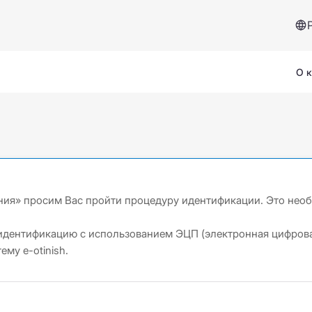
О 
ния» просим Вас пройти процедуру идентификации. Это нео
Сервисы и помощь
идентификацию с использованием ЭЦП (электронная цифрова
Страховой случай
му e-otinish.
Вопросы и ответы